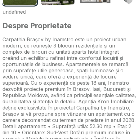
undefined
Despre Proprietate
Carpathia Brașov by Inamstro este un proiect urban
modern, ce reunește 3 blocuri rezidențiale și un
complex de birouri cu unitati aparts hotel integrat
creând un echilibru rafinat între confortul locuirii și
oportunitățile de business. Apartamentele se remarcă
prin suprafețe utile generoase, spații luminoase și o
vedere unică, care oferă o experiență de locuire
superioară. Cu o experiență de peste 18 ani, Inamstro
dezvoltă proiecte premium în Brasov, Iași, București și
Republica Moldova, având ca principii esențiale calitatea,
durabilitatea și atenția la detaliu. Agenția Kron Imobiliare
deține exclusivitate în proiectul Carpathia by Inamstro,
Brașov și vă propune spre vânzare un apartament cu o
camera decomandat cu termen de predare in anul 2028.
Detalii apartament: • Suprafață utilă: 52.30 mp • Etaj: 2
din 10 • Orientare: Sud-Vest Dotări premium incluse în
proiect: • Module termice individuale • Încălzire în