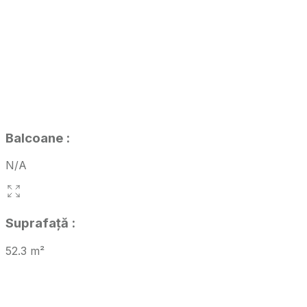
Balcoane
:
N/A
Suprafață
:
52.3
m²