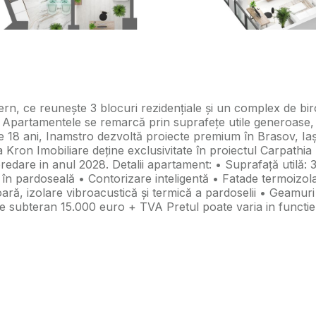
, ce reunește 3 blocuri rezidențiale și un complex de birou
ess. Apartamentele se remarcă prin suprafețe utile generoase,
e 18 ani, Inamstro dezvoltă proiecte premium în Brasov, Iaș
genția Kron Imobiliare deține exclusivitate în proiectul Carpa
re in anul 2028. Detalii apartament: • Suprafață utilă: 3
re în pardoseală • Contorizare inteligentă • Fatade termoizo
ioară, izolare vibroacustică și termică a pardoselii • Geamu
e subteran 15.000 euro + TVA Pretul poate varia in functie