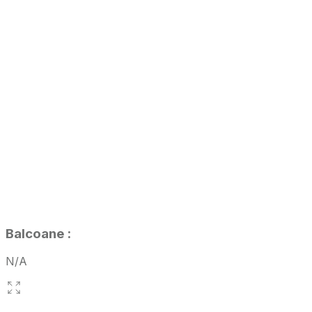
Balcoane
:
N/A