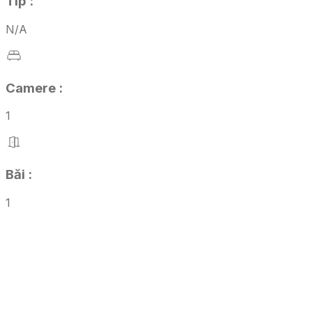
Tip
:
N/A
Camere
:
1
Băi
:
1