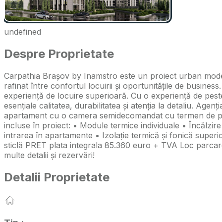
undefined
Despre Proprietate
Carpathia Brașov by Inamstro este un proiect urban modern
rafinat între confortul locuirii și oportunitățile de busin
experiență de locuire superioară. Cu o experiență de pest
esențiale calitatea, durabilitatea și atenția la detaliu. A
apartament cu o camera semidecomandat cu termen de preda
incluse în proiect: • Module termice individuale • Încălzi
intrarea în apartamente • Izolație termică și fonică super
sticlă PRET plata integrala 85.360 euro + TVA Loc parcar
multe detalii și rezervări!
Detalii Proprietate