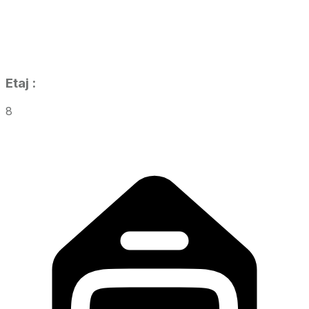
Etaj
:
8