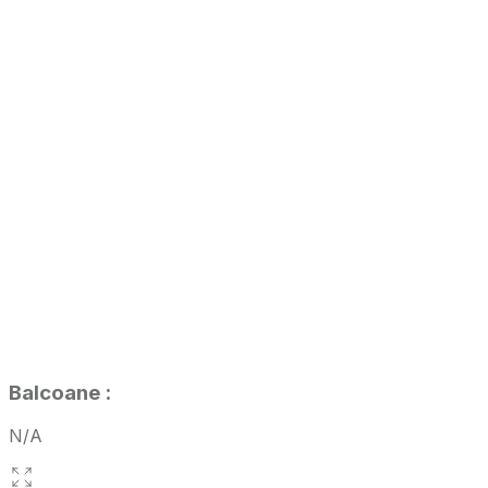
Balcoane
:
N/A