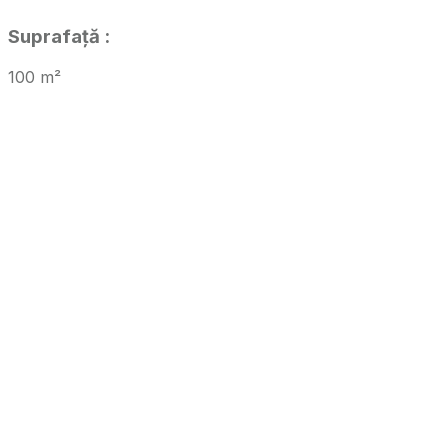
Suprafață
:
100
m²