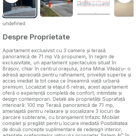
undefined
Despre Proprietate
Apartament exclusivist cu 3 camere și terasă
panoramică de 71 mp Vă propunem, în regim de
exclusivitate, un apartament spectaculos situat în
Brașov, chiar în centrul orașului, zona Mihai Viteazu– o
adresă apreciată pentru rafinament, priveliști superbe și
acces imediat la tot ceea ce înseamnă viață urbană
premium. Localizat la etajul 6 retras, acest apartament
oferă o experiență completă de confort, intimitate și
design contemporan. Detalii ale proprietății Suprafață
interioară: 100 mp Terasă panoramică de 71 mp,
amenajată pentru relaxare și socializare 3 locuri de
parcare subterane, cu branșament trifazic Mobilat
complet și pregătit pentru locuire imediată Posibilitatea
de două concepte suplimentare de redesign interior,
adaptate preferințelor viitorului proprietar Sistem AC în