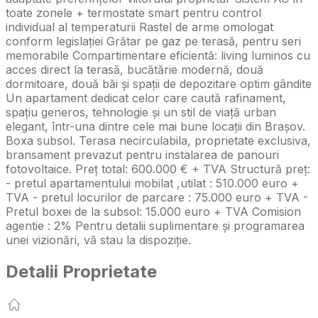
toate zonele + termostate smart pentru control
individual al temperaturii Rastel de arme omologat
conform legislației Grătar pe gaz pe terasă, pentru seri
memorabile Compartimentare eficientă: living luminos cu
acces direct la terasă, bucătărie modernă, două
dormitoare, două băi și spații de depozitare optim gândite
Un apartament dedicat celor care caută rafinament,
spațiu generos, tehnologie și un stil de viață urban
elegant, într-una dintre cele mai bune locații din Brașov.
Boxa subsol. Terasa necirculabila, proprietate exclusiva,
bransament prevazut pentru instalarea de panouri
fotovoltaice. Preț total: 600.000 € + TVA Structură preț:
- pretul apartamentului mobilat ,utilat : 510.000 euro +
TVA - pretul locurilor de parcare : 75.000 euro + TVA -
Pretul boxei de la subsol: 15.000 euro + TVA Comision
agentie : 2% Pentru detalii suplimentare și programarea
unei vizionări, vă stau la dispoziție.
Detalii Proprietate