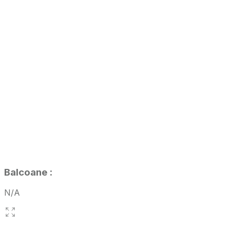
Balcoane
:
N/A