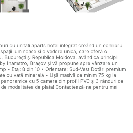
ri cu unitati aparts hotel integrat creând un echilibru
 spații luminoase și o vedere unică, care oferă o
i, București și Republica Moldova, având ca principii
thia by Inamstro, Brașov și vă propune spre vânzare un
p • Etaj: 8 din 10 • Orientare: Sud-Vest Dotări premium
late cu vată minerală • Ușă masivă de minim 75 kg la
ri panoramice cu 5 camere din profil PVC și 3 rânduri de
 de modalitatea de plata! Contactează-ne pentru mai