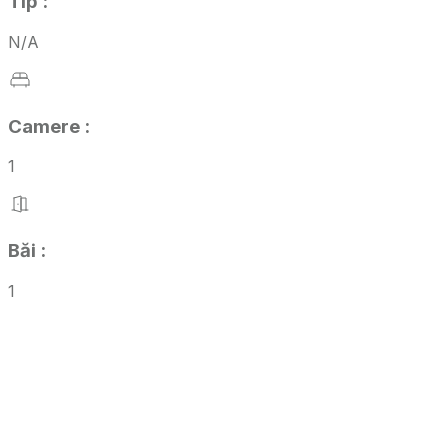
Tip
:
N/A
Camere
:
1
Băi
:
1