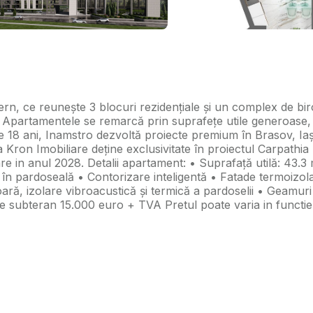
, ce reunește 3 blocuri rezidențiale și un complex de birou
ess. Apartamentele se remarcă prin suprafețe utile generoase,
e 18 ani, Inamstro dezvoltă proiecte premium în Brasov, Iaș
genția Kron Imobiliare deține exclusivitate în proiectul Carpa
n anul 2028. Detalii apartament: • Suprafață utilă: 43.3 m
re în pardoseală • Contorizare inteligentă • Fatade termoizo
ioară, izolare vibroacustică și termică a pardoselii • Geamu
e subteran 15.000 euro + TVA Pretul poate varia in functie