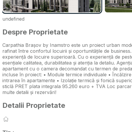
undefined
Despre Proprietate
Carpathia Brașov by Inamstro este un proiect urban modern
rafinat între confortul locuirii și oportunitățile de busin
experiență de locuire superioară. Cu o experiență de pest
esențiale calitatea, durabilitatea și atenția la detaliu. A
apartament cu o camera decomandat cu termen de predare i
incluse în proiect: • Module termice individuale • Încălzi
intrarea în apartamente • Izolație termică și fonică super
sticlă PRET plata integrala 95.260 euro + TVA Loc parcar
multe detalii și rezervări!
Detalii Proprietate