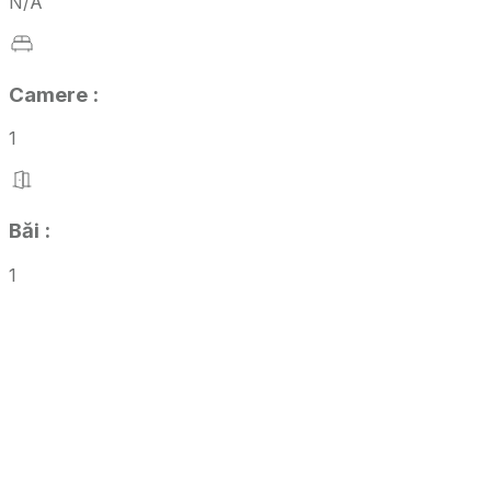
N/A
Camere
:
1
Băi
:
1