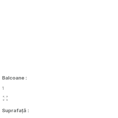
Balcoane
:
1
Suprafață
: