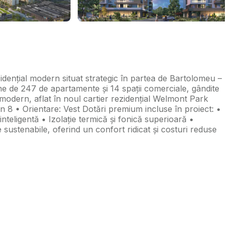
nțial modern situat strategic în partea de Bartolomeu –
e de 247 de apartamente și 14 spații comerciale, gândite
odern, aflat în noul cartier rezidențial Welmont Park
in 8 • Orientare: Vest Dotări premium incluse în proiect: •
nteligentă • Izolație termică și fonică superioară •
ustenabile, oferind un confort ridicat și costuri reduse