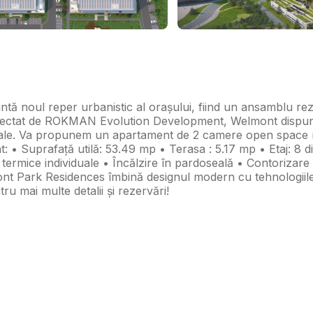
l reper urbanistic al orașului, fiind un ansamblu rezide
Proiectat de ROKMAN Evolution Development, Welmont dispun
locale. Va propunem un apartament de 2 camere open space m
t: • Suprafață utilă: 53.49 mp • Terasa : 5.17 mp • Etaj: 8 d
ermice individuale • Încălzire în pardoseală • Contorizare i
t Park Residences îmbină designul modern cu tehnologiile s
 mai multe detalii și rezervări!