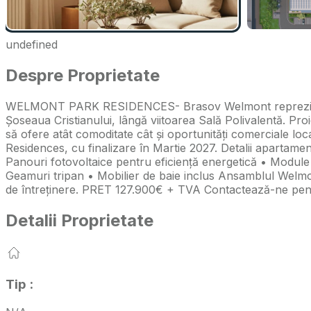
undefined
Despre Proprietate
WELMONT PARK RESIDENCES- Brasov Welmont reprezintă nou
Șoseaua Cristianului, lângă viitoarea Sală Polivalentă. 
să ofere atât comoditate cât și oportunități comerciale 
Residences, cu finalizare în Martie 2027. Detalii apartamen
Panouri fotovoltaice pentru eficiență energetică • Module t
Geamuri tripan • Mobilier de baie inclus Ansamblul Welmon
de întreținere. PRET 127.900€ + TVA Contactează-ne pentru
Detalii Proprietate
Tip
: