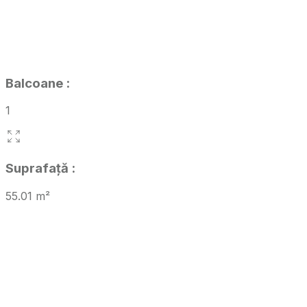
Balcoane
:
1
Suprafață
:
55.01
m²