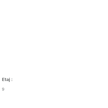
Etaj
:
9