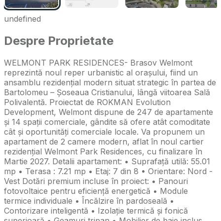
undefined
Despre Proprietate
WELMONT PARK RESIDENCES- Brasov Welmont
reprezintă noul reper urbanistic al orașului, fiind un
ansamblu rezidențial modern situat strategic în partea de
Bartolomeu – Șoseaua Cristianului, lângă viitoarea Sală
Polivalentă. Proiectat de ROKMAN Evolution
Development, Welmont dispune de 247 de apartamente
și 14 spații comerciale, gândite să ofere atât comoditate
cât și oportunități comerciale locale. Va propunem un
apartament de 2 camere modern, aflat în noul cartier
rezidențial Welmont Park Residences, cu finalizare în
Martie 2027. Detalii apartament: • Suprafață utilă: 55.01
mp • Terasa : 7.21 mp • Etaj: 7 din 8 • Orientare: Nord -
Vest Dotări premium incluse în proiect: • Panouri
fotovoltaice pentru eficiență energetică • Module
termice individuale • Încălzire în pardoseală •
Contorizare inteligentă • Izolație termică și fonică
superioară • Geamuri tripan • Mobilier de baie inclus