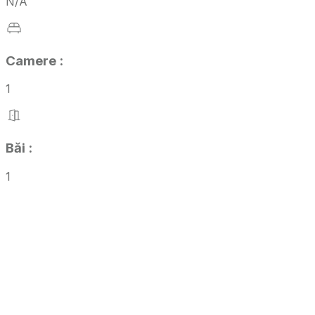
N/A
Camere
:
1
Băi
:
1