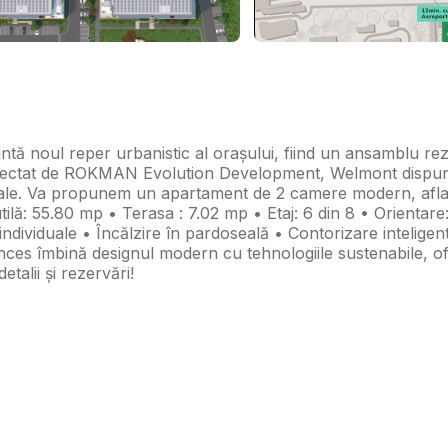
l reper urbanistic al orașului, fiind un ansamblu rezide
Proiectat de ROKMAN Evolution Development, Welmont dispun
ocale. Va propunem un apartament de 2 camere modern, aflat
utilă: 55.80 mp • Terasa : 7.02 mp • Etaj: 6 din 8 • Orientar
ndividuale • Încălzire în pardoseală • Contorizare inteligen
s îmbină designul modern cu tehnologiile sustenabile, oferi
alii și rezervări!