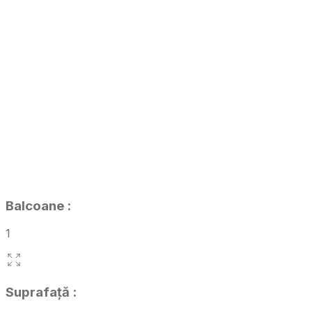
Balcoane
:
1
Suprafață
: