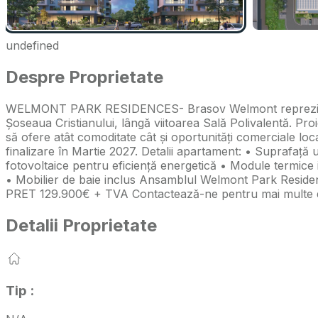
undefined
Despre Proprietate
WELMONT PARK RESIDENCES- Brasov Welmont reprezintă nou
Șoseaua Cristianului, lângă viitoarea Sală Polivalentă. 
să ofere atât comoditate cât și oportunități comerciale l
finalizare în Martie 2027. Detalii apartament: • Suprafață 
fotovoltaice pentru eficiență energetică • Module termice i
• Mobilier de baie inclus Ansamblul Welmont Park Residence
PRET 129.900€ + TVA Contactează-ne pentru mai multe det
Detalii Proprietate
Tip
: