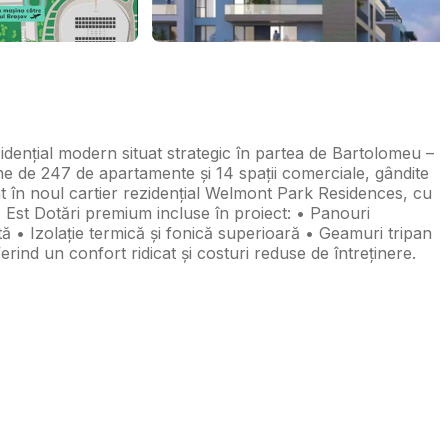
nțial modern situat strategic în partea de Bartolomeu –
e de 247 de apartamente și 14 spații comerciale, gândite
 în noul cartier rezidențial Welmont Park Residences, cu
e: Est Dotări premium incluse în proiect: • Panouri
tă • Izolație termică și fonică superioară • Geamuri tripan
nd un confort ridicat și costuri reduse de întreținere.