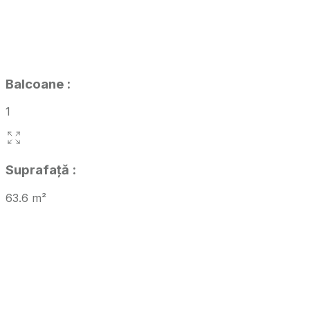
Balcoane
:
1
Suprafață
:
63.6
m²