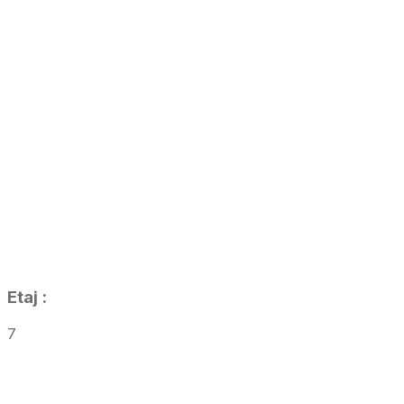
Etaj
:
7