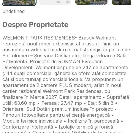
undefined
Despre Proprietate
WELMONT PARK RESIDENCES- Brasov Welmont
reprezintă noul reper urbanistic al orașului, fiind un
ansamblu rezidențial modern situat strategic în partea de
Bartolomeu – Șoseaua Cristianului, lângă viitoarea Sală
Polivalentă. Proiectat de ROKMAN Evolution
Development, Welmont dispune de 247 de apartamente
și 14 spații comerciale, gândite să ofere atât comoditate
cât și oportunități comerciale locale. Va propunem un
apartament de 2 camere PLUS modern, aflat în noul
cartier rezidențial Welmont Park Residences, cu
finalizare în Martie 2027. Detalii apartament: • Suprafață
utilă: 63.60 mp • Terasa : 27.47 mp • Etaj: 5 din 8 •
Orientare: Sud Dotări premium incluse în proiect: •
Panouri fotovoltaice pentru eficiență energetică •
Module termice individuale • Încălzire în pardoseală •
Contorizare inteligentă • Izolație termică și fonică
superioară • Geamuri tripan • Mobilier de baie inclus