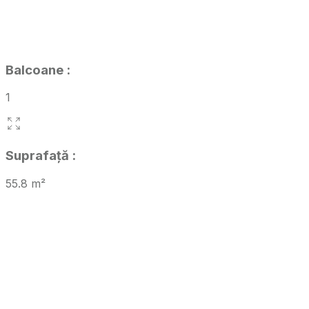
Balcoane
:
1
Suprafață
:
55.8
m²