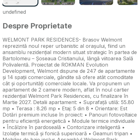
undefined
Despre Proprietate
WELMONT PARK RESIDENCES- Brasov Welmont
reprezintă noul reper urbanistic al orașului, fiind un
ansamblu rezidențial modern situat strategic în partea de
Bartolomeu – Șoseaua Cristianului, lângă viitoarea Sală
Polivalentă. Proiectat de ROKMAN Evolution
Development, Welmont dispune de 247 de apartamente
și 14 spații comerciale, gândite să ofere atât comoditate
cât și oportunități comerciale locale. Va propunem un
apartament de 2 camere modern, aflat în noul cartier
rezidențial Welmont Park Residences, cu finalizare în
Martie 2027. Detalii apartament: • Suprafață utilă: 55.80
mp • Terasa : 8.26 mp • Etaj: 5 din 8 • Orientare: Est
Dotări premium incluse în proiect: • Panouri fotovoltaice
pentru eficiență energetică • Module termice individuale
• Încălzire în pardoseală • Contorizare inteligentă •
Izolație termică și fonică superioară • Geamuri tripan •
Mobilier de baie inclus Ansamblul Welmont Park