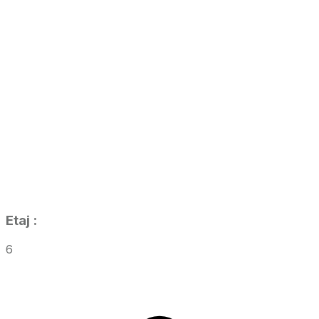
Etaj
:
6