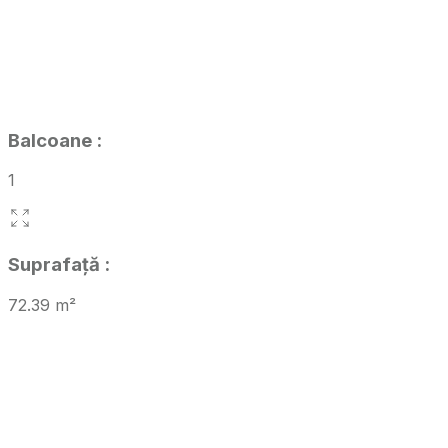
Balcoane
:
1
Suprafață
:
72.39
m²