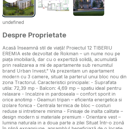
undefined
Despre Proprietate
Acasă înseamnă stil de viață! Proiectul 12 TIBERIU
EREMIA este dezvoltat de Rokman – un nume nou pe
piața imobiliară, dar cu o expertiză solidă, acumulată
prin realizarea a mii de apartamente sub renumitul
brand Urban Invest.” Va prezentam un apartament
modern cu 3 camere, situat la parterul unui bloc nou din
zona Tractorul. Caracteristici principale: - Suprafata
utila: 72,39 mp - Balcon: 4,69 mp – spatiu ideal pentru
relaxare - Incalzire in pardoseala – confort sporit in
orice anotimp - Geamuri tripan – eficienta energetica si
izolare fonica - Centrala termica de bloc – costuri
reduse si intretinere minima - Finisaje de inalta calitate –
design modern si materiale premium - Orientare vest –
lumina naturala in a doua parte a zilei Situat într-o zonă
în plină expansiune, ansamblul beneficiază de o locație