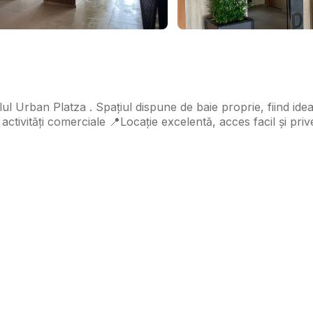
blul Urban Platza . Spațiul dispune de baie proprie, fiind id
tivități comerciale 📍Locație excelentă, acces facil și priv