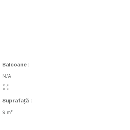
Balcoane
:
N/A
Suprafață
:
9
m²